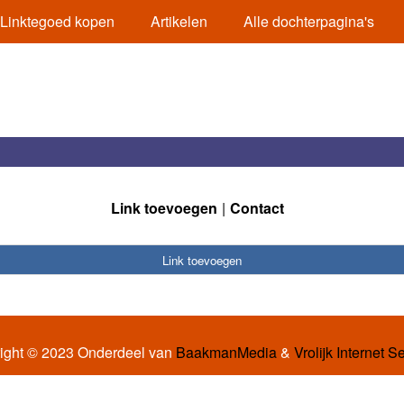
Linktegoed kopen
Artikelen
Alle dochterpagina's
Link toevoegen
Contact
Link toevoegen
ight © 2023 Onderdeel van
BaakmanMedia
&
Vrolijk Internet S